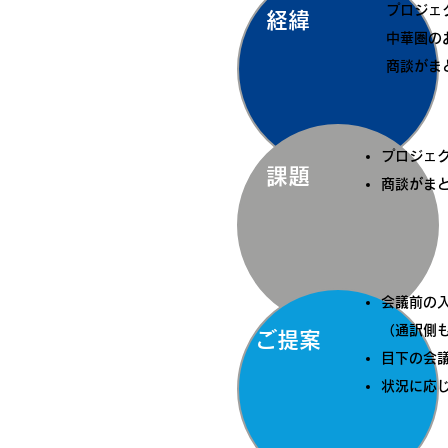
プロジェ
経緯
中華圏の
商談がま
プロジェ
課題
商談がま
会議前の
（通訳側
ご提案
目下の会
状況に応