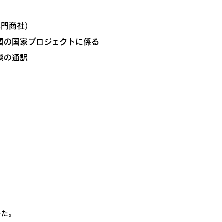
専門商社）
関の国家プロジェクトに係る
談の通訳
った。