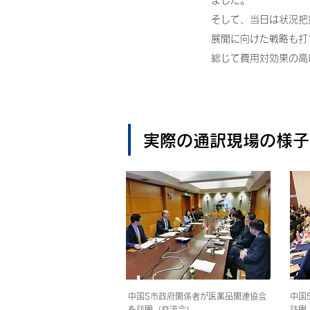
ました。
そして、当日は状況把
展開に向けた戦略も打
総じて費用対効果の高
実際の通訳現場の様子
中国S市政府関係者が医薬品関連協会
中国
を訪問（交流会）
訪問