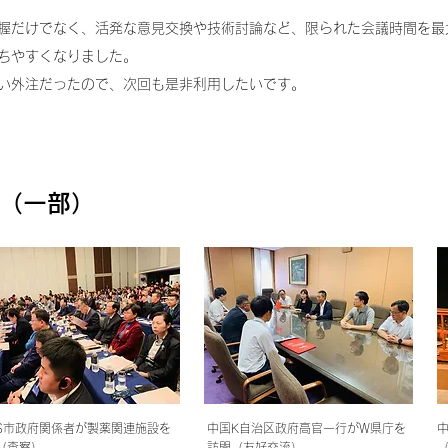
握だけでなく、活発な意見交換や技術討論など、限られた会議時間を最
ちやすくなりました。
い外注だったので、次回も是非利用したいです。
（一部）
S市政府関係者が製薬関連施設を
中国K自治区政府高官一行がW県庁を
（査察）
訪問（友好交流）