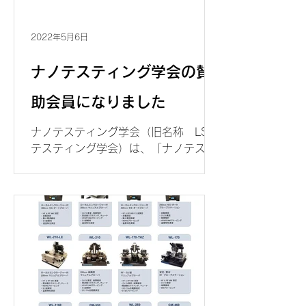
2022年5月6日
ナノテスティング学会の賛
助会員になりました
ナノテスティング学会（旧名称 LSI
テスティング学会）は、「ナノテステ
ィングシンポジウム（旧名称 LSIテ
スティングシンポジウム）」及び研究
会の開催を通じ、ナノスケールの構造
をもった材料・デバイスのテスティン
グ技術の発展と普及に寄与することを
目的として、2006年6月11日...