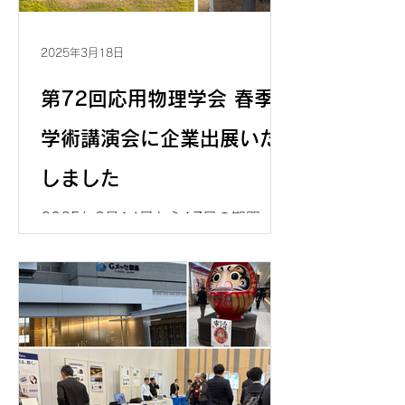
2025年3月18日
第72回応用物理学会 春季
学術講演会に企業出展いた
しました
2025年3月14日から17日の期間、東
京理科大学野田キャンパスにて開催さ
れた「第72回応用物理学会 春季学術
講演会（JSAP EXPO Spring 2025）
に企業出展いたしました。 多くの来場
者にシグナトーン社の商品、高圧デバ
イス用ソリューションの紹介をさせて
いただき...