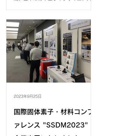
ンターで開催された、第４３回ナノテ
スティングシンポジウム、
NANOTS2023の商業展示に参加いた
しました。弊社は今後も、シンポジウ
ムの主題である、材料・デバイスのテ
スティング技術に貢献できるよう、尽
力...
2023年9月25日
国際固体素子・材料コンフ
ァレンス "SSDM2023" に