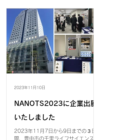
クラウンプラザホテル金沢で開催され
た、先進パワー半導体分科会・第10回
講演会に企業出展し、Signatone社の
高温チャックなどのご紹介をさせてい
ただきました。弊社ブースにお立ち寄
り頂いた参加者の皆様に感謝いたしま
す。...
2023年11月10日
NANOTS2023に企業出展
いたしました
2023年11月7日から9日までの３日
間、豊中市の千里ライフサイエンスセ