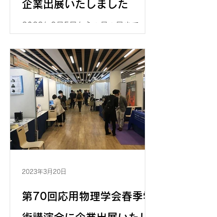
企業出展いたしました
2023年9月5日から９月８日まで、名
古屋国際会議場で行われた国際固体素
子・材料コンファレンス
"SSDM2023" に企業出展し、高温チ
ャックやマイクロポジショナーなど
Signatone社の優れた製品をご紹介を
させていただきました。
2023年3月20日
第70回応用物理学会春季学