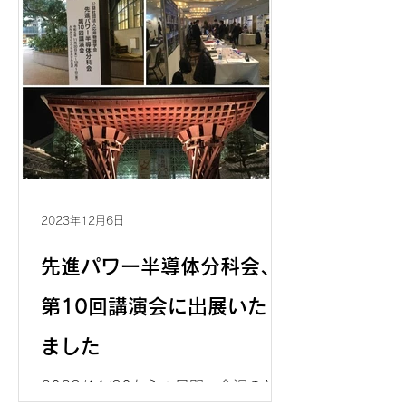
術講演会（JSAP EXPO Spring
2024）に企業出展いたしました。 多
くの来場者にシグナトーン社の商品、
高圧デバイス用ソリューションの紹介
をさせていただ...
2023年12月6日
先進パワー半導体分科会、
第10回講演会に出展いたし
ました
2023/11/30から２日間、金沢のANA