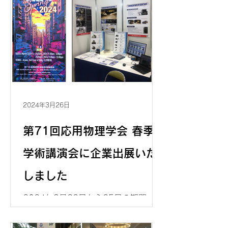
"SSDM2024" に企業出展し、高温チ
ャックやマイクロポジショナーなど
Signatone社の優れた製品をご紹介を
させていただきました。
2024年3月26日
第71回応用物理学会 春季
学術講演会に企業出展いた
しました
2024年3月22日から25日の期間、東
京都市大学世田谷キャンパスにて開催
された「第71回応用物理学会 春季学