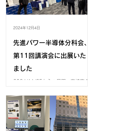
2024年12月4日
先進パワー半導体分科会、
第11回講演会に出展いたし
ました
2024/11/25から２日間、高崎市のG
メッセ群馬で開催された、先進パワー
半導体分科会・第11回講演会に企業出
展し、Signatone社の高温チャックな
どのご紹介をさせていただきました。
弊社ブースにお立ち寄り頂いた参加者
の皆様に感謝いたします。