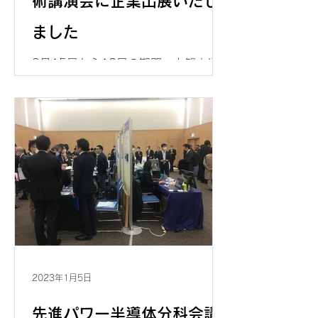
術講演会に企業出展いたし
ました
3月15日から18日の期間、上智大学
四谷キャンパスにて開催された「第70
回応用物理学会春季学術講演会（JSAP
EXPO Spring 2023）に企業出展いた
しました。 多くの来場者にシグナトー
ン社の商品、高圧デバイス用ソリュー
ションの紹介をさせていただきまし
た。当社ブー...
2023年1月5日
先進パワー半導体分科会講